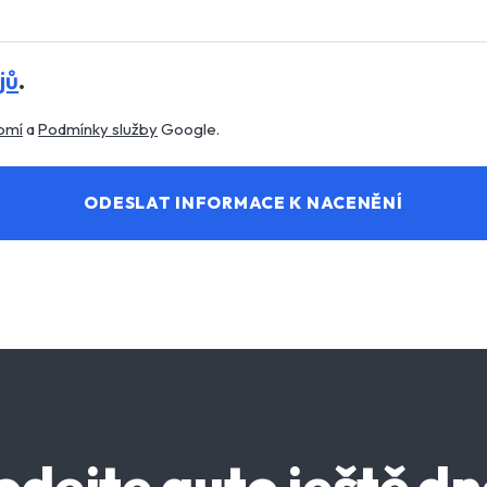
jů
.
omí
a
Podmínky služby
Google.
ODESLAT INFORMACE K NACENĚNÍ
odejte auto ještě dn