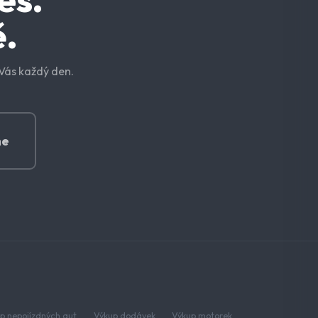
ě.
Vás každý den.
ne
p nepojízdných aut
Výkup dodávek
Výkup motorek