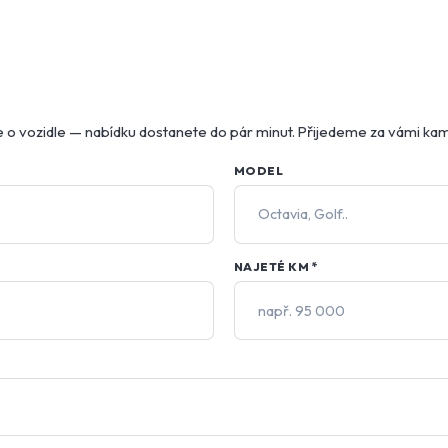
 o vozidle — nabídku dostanete do pár minut. Přijedeme za vámi kamk
MODEL
NAJETÉ KM
*