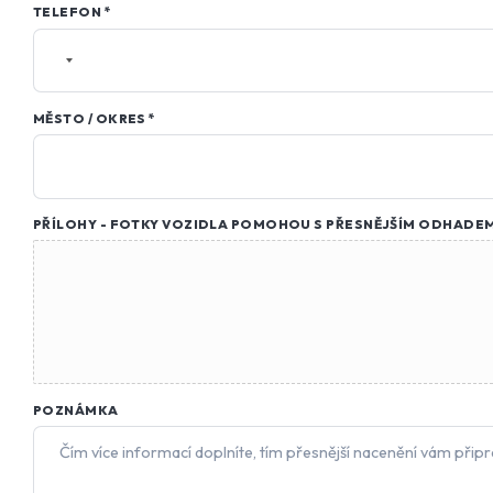
TELEFON
*
VOZIDLA
MĚSTO / OKRES
*
*
*
PŘÍLOHY - FOTKY VOZIDLA POMOHOU S PŘESNĚJŠÍM ODHADE
POZNÁMKA