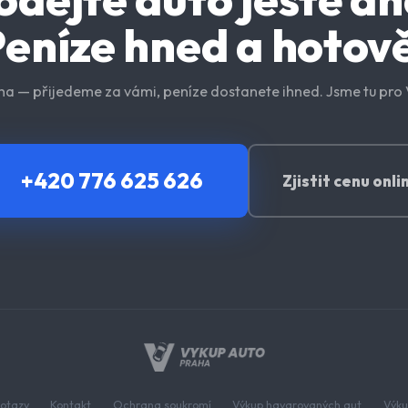
eníze hned a hotov
ha — přijedeme za vámi, peníze dostanete ihned. Jsme tu pro 
+420 776 625 626
Zjistit cenu onli
otazy
Kontakt
Ochrana soukromí
Výkup havarovaných aut
Výku