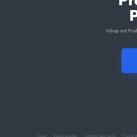
P
Výkup aut Pra
Úvod
Výkup vozidel
Odhad ceny auta
Časté d