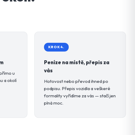
KROK 4.
ám
Peníze na místě, přepis za
vás
 přímo u
 a okolí
Hotovost nebo převod ihned po
podpisu. Přepis vozidla a veškeré
formality vyřídíme za vás — stačí jen
plná moc.