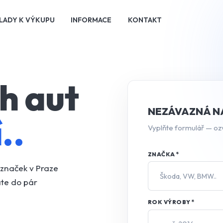
LADY K VÝKUPU
INFORMACE
KONTAKT
h aut
NEZÁVAZNÁ N
..
Vyplňte formulář — oz
ZNAČKA
*
značek v Praze
VÝROBY
*POŽADOVANÁ
áte do pár
ROK VÝROBY
*