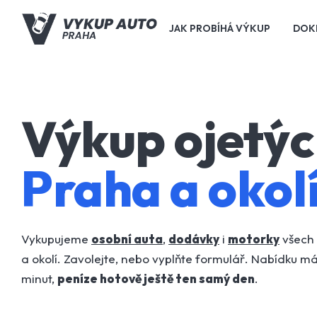
JAK PROBÍHÁ VÝKUP
DOK
Výkup ojetýc
Praha a okolí
Vykupujeme
osobní auta
,
dodávky
i
motorky
všech 
a okolí. Zavolejte, nebo vyplňte formulář. Nabídku m
minut,
peníze hotově ještě ten samý den
.