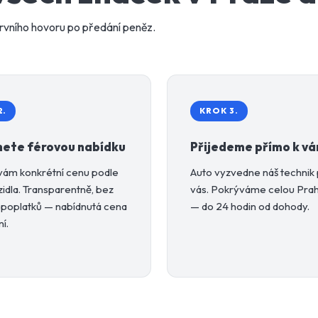
rvního hovoru po předání peněz.
2.
KROK 3.
ete férovou nabídku
Přijedeme přímo k v
vám konkrétní cenu podle
Auto vyzvedne náš technik
zidla. Transparentně, bez
vás. Pokrýváme celou Prahu
 poplatků — nabídnutá cena
— do 24 hodin od dohody.
í.