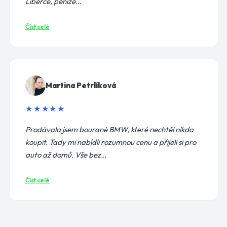
Liberce, peníze…
Číst celé
Martina Petrlíková
★★★★★
Prodávala jsem bourané BMW, které nechtěl nikdo
koupit. Tady mi nabídli rozumnou cenu a přijeli si pro
auto až domů. Vše bez…
Číst celé