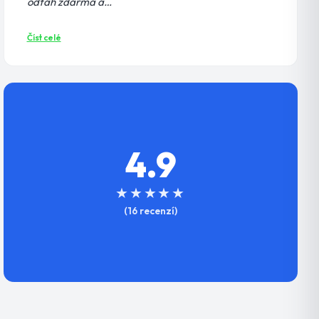
odtah zdarma a…
Číst celé
4.9
★★★★★
(16 recenzí)