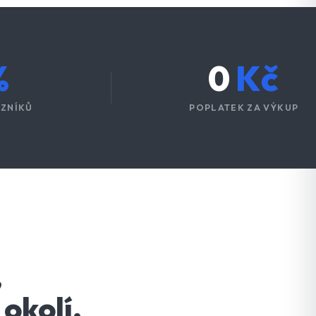
%
0
Kč
ZNÍKŮ
POPLATEK ZA VÝKUP
,
okolí.