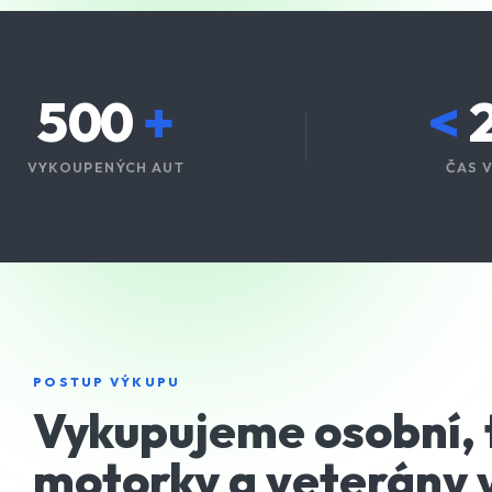
500
+
<
VYKOUPENÝCH AUT
ČAS 
POSTUP VÝKUPU
Vykupujeme osobní, t
motorky a veterány v