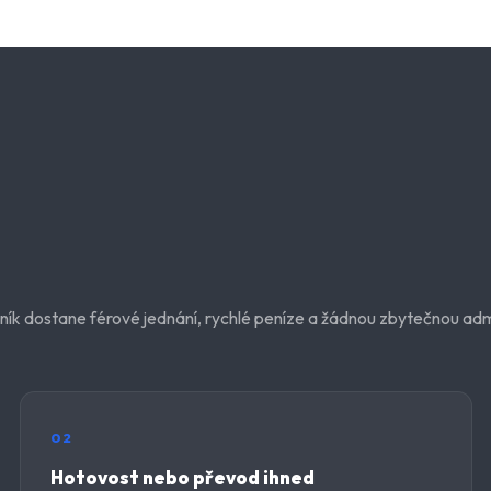
ík dostane férové jednání, rychlé peníze a žádnou zbytečnou admi
02
Hotovost nebo převod ihned