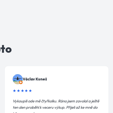
uto
Václav Kuneš
★★★★★
Vykoupili ode mě čtyřkolku. Ráno jsem zavolal a ještě
ten den proběhl k veceru výkup. Přijeli až ke mně do