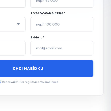
POŽADOVANÁ CENA
*
E-MAIL
*
CHCI NABÍDKU
Bez závazků · Bez registrace · Voláme ihned