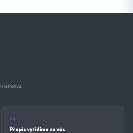
nistrativu.
03
Přepis vyřídíme za vás