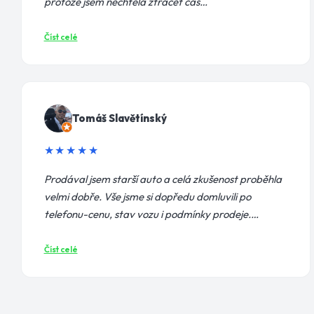
protože jsem nechtěla ztrácet čas…
Číst celé
Tomáš Slavětínský
★★★★★
Prodával jsem starší auto a celá zkušenost proběhla
velmi dobře. Vše jsme si dopředu domluvili po
telefonu-cenu, stav vozu i podmínky prodeje.…
Číst celé