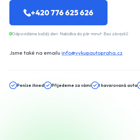
+420 776 625 626
Odpovídáme každý den · Nabídka do pár minut · Bez závazků
Jsme také na emailu
info@vykupautopraha.cz
Peníze ihned
Přijedeme za vámi
I havarovaná auta