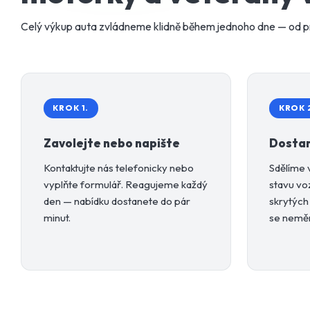
Celý výkup auta zvládneme klidně během jednoho dne — od p
KROK 1.
KROK 
Zavolejte nebo napište
Dostan
Kontaktujte nás telefonicky nebo
Sdělíme 
vyplňte formulář. Reagujeme každý
stavu vo
den — nabídku dostanete do pár
skrytých
minut.
se neměn