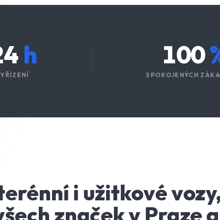
24
h
100
VYŘÍZENÍ
SPOKOJENÝCH ZÁKA
erénní i užitkové vozy
šech značek v Praze a 