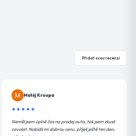
Přidat svou recenzi
Matěj Kroupa
★★★★★
Neměl jsem úplně čas na prodej auta, tak jsem zkusil
zavolat. Nabídli mi dobrou cenu, přijeli ještě ten den,