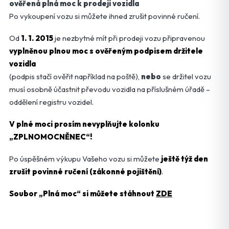
ověřená plná moc k prodeji vozidla
Po vykoupení vozu si můžete ihned zrušit povinné ručení.
Od
1. 1. 2015
je nezbytné mít při prodeji vozu připravenou
vyplněnou plnou moc s ověřeným podpisem držitele
vozidla
(podpis stačí ověřit například na poště),
nebo
se držitel vozu
musí osobně účastnit převodu vozidla na příslušném úřadě –
oddělení registru vozidel.
V plné moci prosím nevyplňujte kolonku
„ZPLNOMOCNĚNEC“!
Po úspěšném výkupu Vašeho vozu si můžete
ještě týž den
zrušit povinné ručení (zákonné pojištění)
.
Soubor „Plná moc“ si můžete stáhnout
ZDE