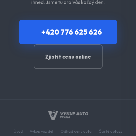
ihned. Jsme tu pro Vás každý den.
+420 776 625 626
Zjistit cenu online
Úvod
Výkup vozidel
Odhad ceny auta
Časté dotazy