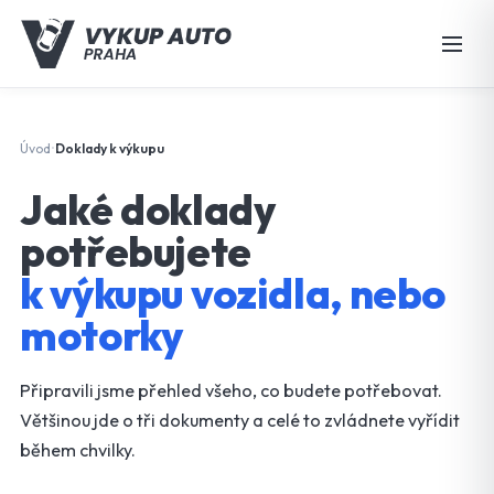
Úvod
Doklady k výkupu
•
Jaké doklady
potřebujete
k výkupu vozidla, nebo
motorky
Připravili jsme přehled všeho, co budete potřebovat.
Většinou jde o tři dokumenty a celé to zvládnete vyřídit
během chvilky.